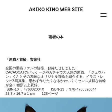
AKIKO KINO WEB SITE
著者の本
「黒猫と首輪」玄光社
全国の黒猫ファンの皆様、お待たせしました!
CACAOCATのパッケージやガチャで大人気の黒猫、「ジュウハ
ン」くんとその素敵なオリジナル首輪を紹介する、イラストレ
シピ&写真集。思わず作りたくなるかわいくてセンス抜群な首輪
が全80種類以上収録。
ISBN-10 ‏ : ‎ 476832004X ISBN-13 ‏ : ‎ 978-4768320044
23.7 x 16.7 x 1 cm
128ページ